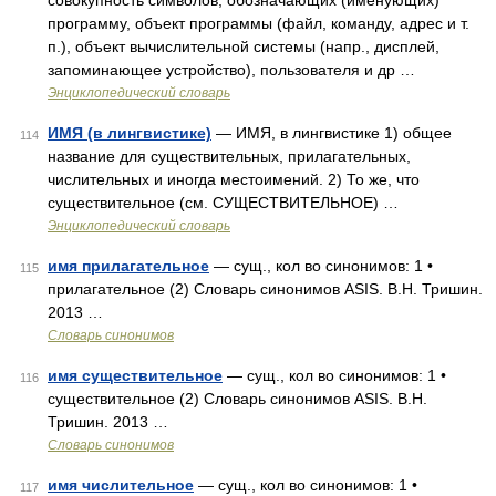
совокупность символов, обозначающих (именующих)
программу, объект программы (файл, команду, адрес и т.
п.), объект вычислительной системы (напр., дисплей,
запоминающее устройство), пользователя и др …
Энциклопедический словарь
ИМЯ (в лингвистике)
— ИМЯ, в лингвистике 1) общее
114
название для существительных, прилагательных,
числительных и иногда местоимений. 2) То же, что
существительное (см. СУЩЕСТВИТЕЛЬНОЕ) …
Энциклопедический словарь
имя прилагательное
— сущ., кол во синонимов: 1 •
115
прилагательное (2) Словарь синонимов ASIS. В.Н. Тришин.
2013 …
Словарь синонимов
имя существительное
— сущ., кол во синонимов: 1 •
116
существительное (2) Словарь синонимов ASIS. В.Н.
Тришин. 2013 …
Словарь синонимов
имя числительное
— сущ., кол во синонимов: 1 •
117