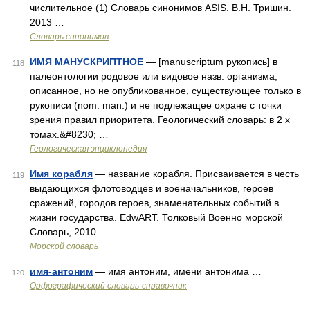
числительное (1) Словарь синонимов ASIS. В.Н. Тришин.
2013 …
Словарь синонимов
ИМЯ МАНУСКРИПТНОЕ
— [manuscriptum рукопись] в
118
палеонтологии родовое или видовое назв. организма,
описанное, но не опубликованное, существующее только в
рукописи (nom. man.) и не подлежащее охране с точки
зрения правил приоритета. Геологический словарь: в 2 х
томах.&#8230; …
Геологическая энциклопедия
Имя корабля
— название корабля. Присваивается в честь
119
выдающихся флотоводцев и военачальников, героев
сражений, городов героев, знаменательных событий в
жизни государства. EdwART. Толковый Военно морской
Словарь, 2010 …
Морской словарь
имя-антоним
— имя антоним, имени антонима …
120
Орфографический словарь-справочник